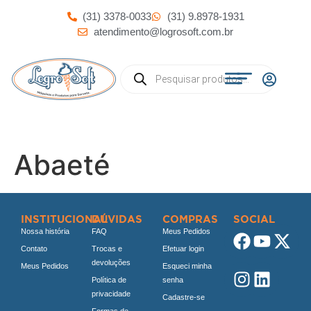
(31) 3378-0033
(31) 9.8978-1931
atendimento@logrosoft.com.br
Abaeté
INSTITUCIONAL
DÚVIDAS
COMPRAS
SOCIAL
Nossa história
FAQ
Meus Pedidos
Contato
Trocas e
Efetuar login
devoluções
Meus Pedidos
Esqueci minha
Política de
senha
privacidade
Cadastre-se
Formas de