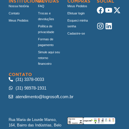
INSTITUCIONAL
DÚVIDAS
COMPRAS
SOCIAL
Nossa história
FAQ
Meus Pedidos
Contato
Trocas e
Efetuar login
devoluções
Meus Pedidos
Esqueci minha
Política de
senha
privacidade
Cadastre-se
Formas de
pagamento
Simule aqui seu
retorno
financeiro
CONTATO
(31) 3378-0033
(31) 98978-1931
atendimento@logrosoft.com.br
Rua Maria de Lourde Manso,
164, Bairro das Indústrias, Belo