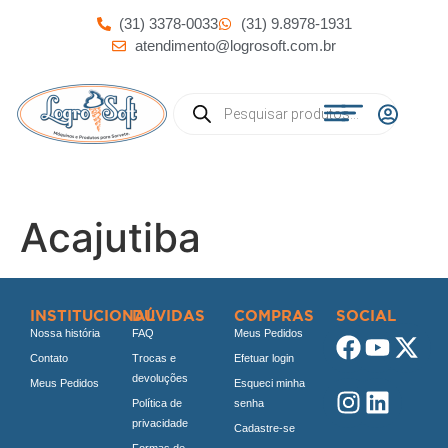
(31) 3378-0033
(31) 9.8978-1931
atendimento@logrosoft.com.br
Acajutiba
INSTITUCIONAL
DÚVIDAS
COMPRAS
SOCIAL
Nossa história
FAQ
Meus Pedidos
Contato
Trocas e
Efetuar login
devoluções
Meus Pedidos
Esqueci minha
Política de
senha
privacidade
Cadastre-se
Formas de