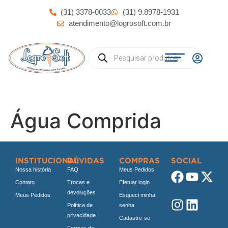
(31) 3378-0033
(31) 9.8978-1931
atendimento@logrosoft.com.br
Água Comprida
INSTITUCIONAL
DÚVIDAS
COMPRAS
SOCIAL
Nossa história
FAQ
Meus Pedidos
Contato
Trocas e
Efetuar login
devoluções
Meus Pedidos
Esqueci minha
Política de
senha
privacidade
Cadastre-se
Formas de