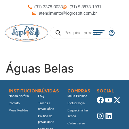
(31) 3378-0033
(31) 9.8978-1931
atendimento@logrosoft.com.br
Águas Belas
INSTITUCIONAL
DÚVIDAS
COMPRAS
SOCIAL
Nossa história
FAQ
Meus Pedidos
Contato
Trocas e
Efetuar login
devoluções
Meus Pedidos
Esqueci minha
Política de
senha
privacidade
Cadastre-se
Formas de