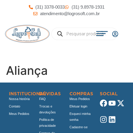
(31) 3378-0033
(31) 9.8978-1931
atendimento@logrosoft.com.br
Aliança
INSTITUCIONAL
DÚVIDAS
COMPRAS
SOCIAL
Nossa história
FAQ
Meus Pedidos
Contato
Trocas e
Efetuar login
devoluções
Meus Pedidos
Esqueci minha
Política de
senha
privacidade
Cadastre-se
Formas de