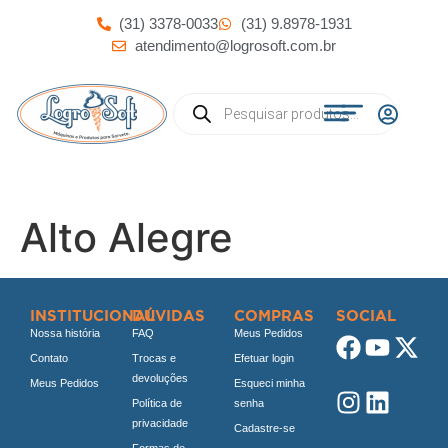
(31) 3378-0033
(31) 9.8978-1931
atendimento@logrosoft.com.br
Alto Alegre
INSTITUCIONAL
DÚVIDAS
COMPRAS
SOCIAL
Nossa história
FAQ
Meus Pedidos
Contato
Trocas e
Efetuar login
devoluções
Meus Pedidos
Esqueci minha
Política de
senha
privacidade
Cadastre-se
Formas de