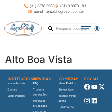
(31) 3378-0033
(31) 9.8978-1931
atendimento@logrosoft.com.br
Alto Boa Vista
INSTITUCIONAL
DÚVIDAS
COMPRAS
SOCIAL
Nossa história
FAQ
Meus Pedidos
Contato
Trocas e
Efetuar login
devoluções
Meus Pedidos
Esqueci minha
Política de
senha
privacidade
Cadastre-se
Formas de