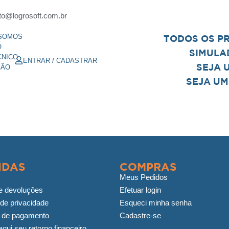
to@logrosoft.com.br
SOMOS
TODOS OS P
O
SIMULA
CNICO
ENTRAR / CADASTRAR
SEJA 
ÇÃO
SEJA UM
IDAS
COMPRAS
Meus Pedidos
e devoluções
Efetuar login
 de privacidade
Esqueci minha senha
 de pagamento
Cadastre-se
qui seu retorno financeiro