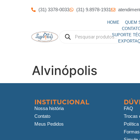
(31) 3378-0033
(31) 9.8978-1931
atendimen
HOME
QUEM 
CONTAT
SUPORTE TÉ
EXPORTA
Alvinópolis
INSTITUCIONAL
DÚV
Nossa história
FAQ
Contato
Trocas 
Meus Pedidos
Política
Formas
Simule a