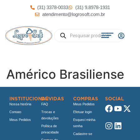
(31) 3378-0033
(31) 9.8978-1931
atendimento@logrosoft.com.br
Américo Brasiliense
INSTITUCIONAL
DÚVIDAS
COMPRAS
SOCIAL
Nossa história
FAQ
Meus Pedidos
Contato
Trocas e
Efetuar login
devoluções
Meus Pedidos
Esqueci minha
Política de
senha
privacidade
Cadastre-se
Formas de