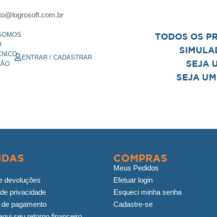
to@logrosoft.com.br
SOMOS
TODOS OS P
O
SIMULA
CNICO
ENTRAR / CADASTRAR
SEJA 
ÇÃO
SEJA UM
IDAS
COMPRAS
Meus Pedidos
e devoluções
Efetuar login
 de privacidade
Esqueci minha senha
 de pagamento
Cadastre-se
qui seu retorno financeiro