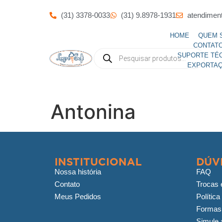
(31) 3378-0033
(31) 9.8978-1931
atendimen
HOME
QUEM 
CONTAT
SUPORTE TÉ
EXPORTA
Antonina
INSTITUCIONAL
DÚV
Nossa história
FAQ
Contato
Trocas 
Meus Pedidos
Política
Formas
Simule a