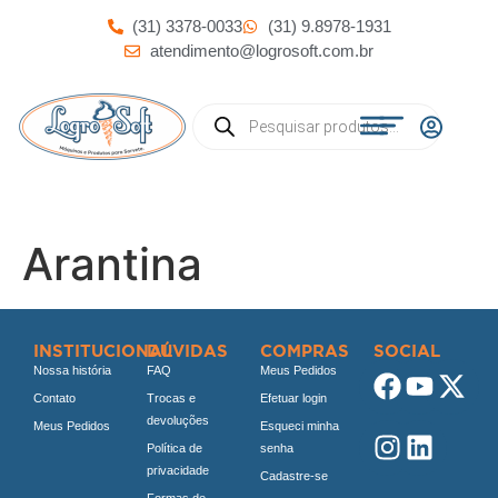
(31) 3378-0033
(31) 9.8978-1931
atendimento@logrosoft.com.br
Arantina
INSTITUCIONAL
DÚVIDAS
COMPRAS
SOCIAL
Nossa história
FAQ
Meus Pedidos
Contato
Trocas e
Efetuar login
devoluções
Meus Pedidos
Esqueci minha
Política de
senha
privacidade
Cadastre-se
Formas de