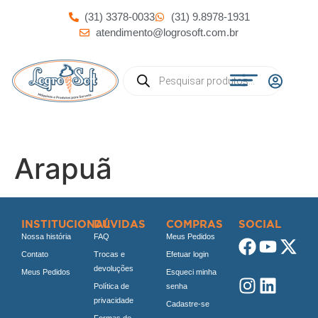
(31) 3378-0033
(31) 9.8978-1931
atendimento@logrosoft.com.br
Arapuã
INSTITUCIONAL
DÚVIDAS
COMPRAS
SOCIAL
Nossa história
FAQ
Meus Pedidos
Contato
Trocas e
Efetuar login
devoluções
Meus Pedidos
Esqueci minha
Política de
senha
privacidade
Cadastre-se
Formas de