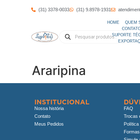
(31) 3378-0033
(31) 9.8978-1931
atendimen
HOME
QUEM 
CONTAT
SUPORTE TÉ
EXPORTA
Araripina
INSTITUCIONAL
DÚV
Nossa história
FAQ
Contato
Trocas 
Meus Pedidos
Política
Formas
Simule a