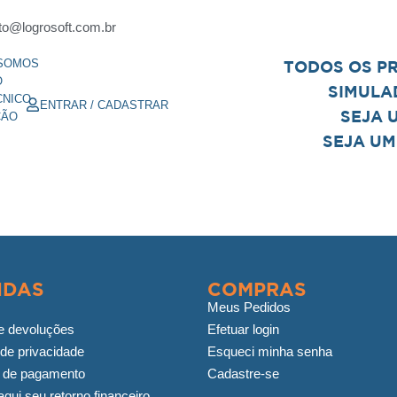
to@logrosoft.com.br
SOMOS
TODOS OS P
O
SIMULA
CNICO
ENTRAR / CADASTRAR
SEJA 
ÇÃO
SEJA UM
IDAS
COMPRAS
Meus Pedidos
e devoluções
Efetuar login
 de privacidade
Esqueci minha senha
 de pagamento
Cadastre-se
qui seu retorno financeiro