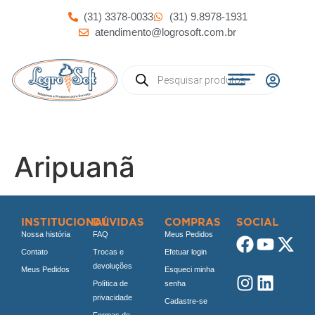
(31) 3378-0033
(31) 9.8978-1931
atendimento@logrosoft.com.br
Aripuanã
INSTITUCIONAL
DÚVIDAS
COMPRAS
SOCIAL
Nossa história
FAQ
Meus Pedidos
Contato
Trocas e
Efetuar login
devoluções
Meus Pedidos
Esqueci minha
Política de
senha
privacidade
Cadastre-se
Formas de