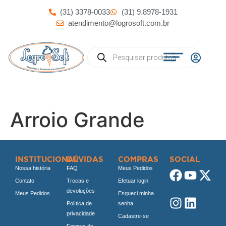
(31) 3378-0033
(31) 9.8978-1931
atendimento@logrosoft.com.br
Arroio Grande
INSTITUCIONAL
DÚVIDAS
COMPRAS
SOCIAL
Nossa história
FAQ
Meus Pedidos
Contato
Trocas e
Efetuar login
devoluções
Meus Pedidos
Esqueci minha
Política de
senha
privacidade
Cadastre-se
Formas de