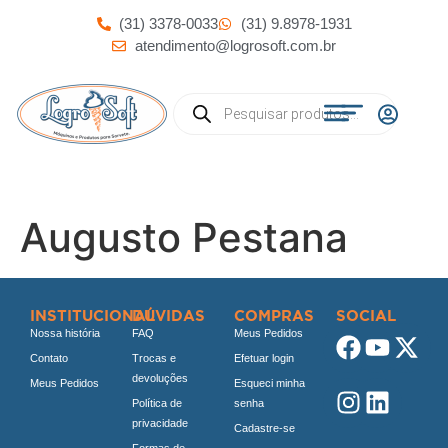
(31) 3378-0033
(31) 9.8978-1931
atendimento@logrosoft.com.br
Augusto Pestana
INSTITUCIONAL
DÚVIDAS
COMPRAS
SOCIAL
Nossa história
FAQ
Meus Pedidos
Contato
Trocas e
Efetuar login
devoluções
Meus Pedidos
Esqueci minha
Política de
senha
privacidade
Cadastre-se
Formas de