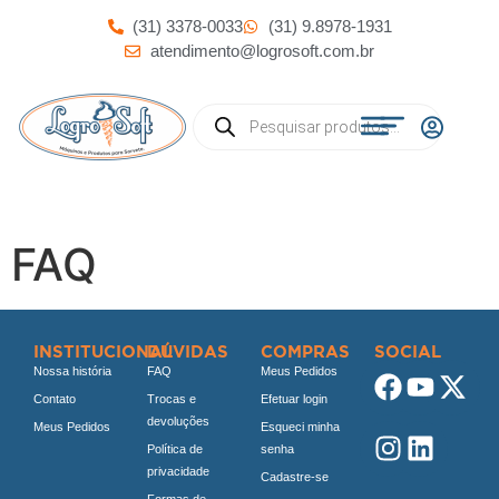
(31) 3378-0033
(31) 9.8978-1931
atendimento@logrosoft.com.br
FAQ
INSTITUCIONAL
DÚVIDAS
COMPRAS
SOCIAL
Nossa história
FAQ
Meus Pedidos
Contato
Trocas e
Efetuar login
devoluções
Meus Pedidos
Esqueci minha
Política de
senha
privacidade
Cadastre-se
Formas de