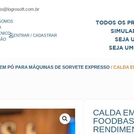
to@logrosoft.com.br
SOMOS
TODOS OS P
O
SIMULA
CNICO
ENTRAR / CADASTRAR
SEJA 
ÇÃO
SEJA UM
EM PÓ PARA MÁQUINAS DE SORVETE EXPRESSO
/ CALDA 
CALDA E
FOODBAS
RENDIMEN