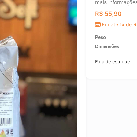
mais informaçõe
R$
55,90
Em até 1x de
R
Peso
Dimensões
Fora de estoque