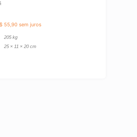
s
$
55,90
sem juros
205 kg
25 × 11 × 20 cm