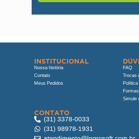
INSTITUCIONAL
DÚV
Nossa história
FAQ
Contato
Trocas 
Meus Pedidos
Política
Formas
Simule a
CONTATO
(31) 3378-0033
(31) 98978-1931
atendimento@logrosoft.com.br