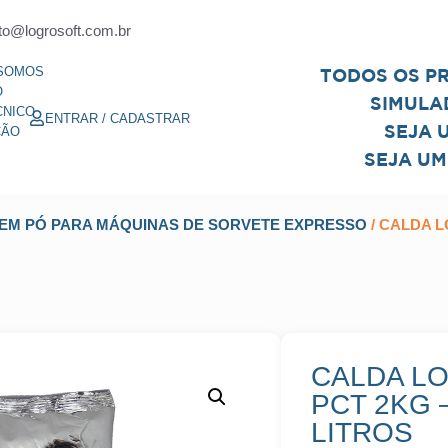
to@logrosoft.com.br
SOMOS
TODOS OS P
O
SIMULA
CNICO
ENTRAR / CADASTRAR
SEJA 
ÇÃO
SEJA UM
EM PÓ PARA MÁQUINAS DE SORVETE EXPRESSO
/ CALDA 
CALDA L
PCT 2KG 
LITROS