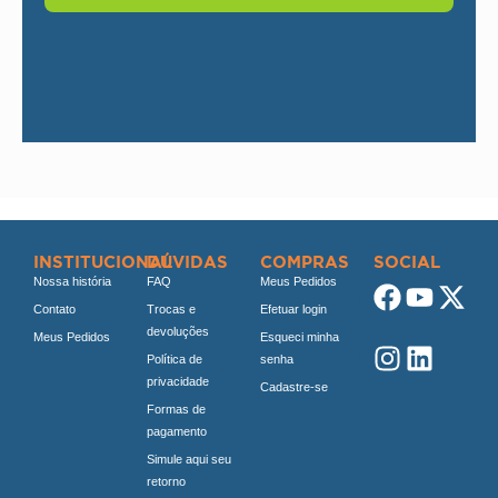
INSTITUCIONAL
DÚVIDAS
COMPRAS
SOCIAL
Nossa história
FAQ
Meus Pedidos
Contato
Trocas e
Efetuar login
devoluções
Meus Pedidos
Esqueci minha
Política de
senha
privacidade
Cadastre-se
Formas de
pagamento
Simule aqui seu
retorno