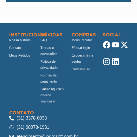
INSTITUCIONAL
DÚVIDAS
COMPRAS
SOCIAL
Nossa história
FAQ
Meus Pedidos
Contato
Trocas e
Efetuar login
devoluções
Meus Pedidos
Esqueci minha
Política de
senha
privacidade
Cadastre-se
Formas de
pagamento
Simule aqui seu
retorno
financeiro
CONTATO
(31) 3378-0033
(31) 98978-1931
atendimento@logrosoft.com.br