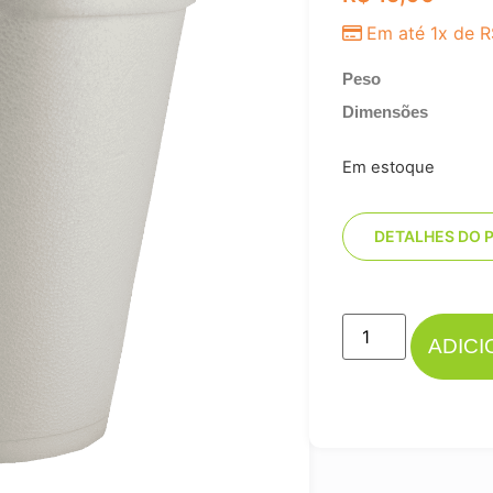
Em até 1x de
R
Peso
Dimensões
Em estoque
DETALHES DO 
ADIC