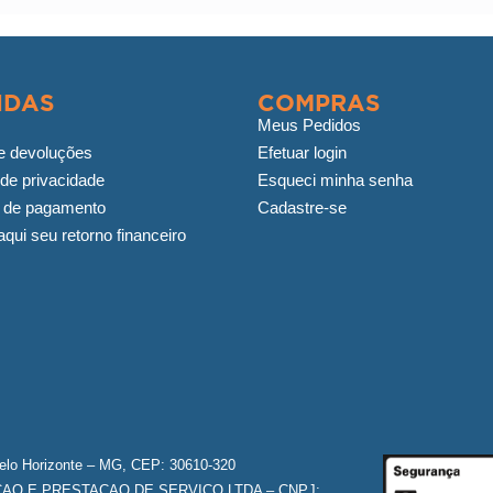
IDAS
COMPRAS
Meus Pedidos
e devoluções
Efetuar login
 de privacidade
Esqueci minha senha
 de pagamento
Cadastre-se
qui seu retorno financeiro
Belo Horizonte – MG, CEP: 30610-320
O E PRESTACAO DE SERVICO LTDA – CNPJ: