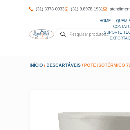
(31) 3378-0033
(31) 9.8978-1931
atendimen
HOME
QUEM 
CONTAT
SUPORTE TÉ
EXPORTA
INÍCIO
/
DESCARTÁVEIS
/ POTE ISOTÉRMICO 71