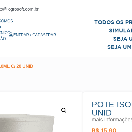
to@logrosoft.com.br
SOMOS
TODOS OS P
O
SIMULA
CNICO
ENTRAR / CADASTRAR
SEJA 
ÇÃO
SEJA UM
0ML C/ 20 UNID
POTE ISO
UNID
mais informaçõe
R$
15,90