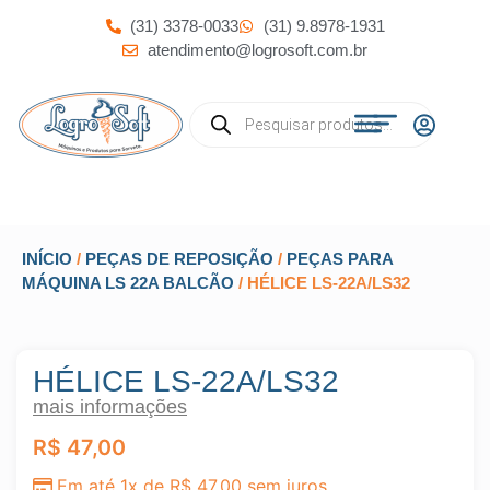
(31) 3378-0033
(31) 9.8978-1931
atendimento@logrosoft.com.br
INÍCIO
/
PEÇAS DE REPOSIÇÃO
/
PEÇAS PARA
MÁQUINA LS 22A BALCÃO
/ HÉLICE LS-22A/LS32
HÉLICE LS-22A/LS32
mais informações
R$
47,00
Em até 1x de
R$
47,00
sem juros