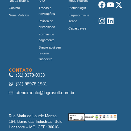
Nossa história
FAQ
Meus Pedidos
Contato
Trocas e
Efetuar login
devoluções
Meus Pedidos
Esqueci minha
Política de
senha
privacidade
Cadastre-se
Formas de
pagamento
Simule aqui seu
retorno
financeiro
CONTATO
(31) 3378-0033
(31) 98978-1931
atendimento@logrosoft.com.br
Rua Maria de Lourde Manso,
164, Bairro das Indústrias, Belo
Horizonte – MG, CEP: 30610-