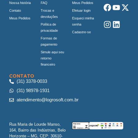
Nossa história
FAQ
Meus Pedidos
Contato
Trocas e
Efetuar login
devoluções
Meus Pedidos
Esqueci minha
Política de
senha
privacidade
Cadastre-se
Formas de
pagamento
Simule aqui seu
retorno
financeiro
CONTATO
(31) 3378-0033
(31) 98978-1931
atendimento@logrosoft.com.br
Rua Maria de Lourde Manso,
164, Bairro das Indústrias, Belo
Horizonte – MG, CEP: 30610-