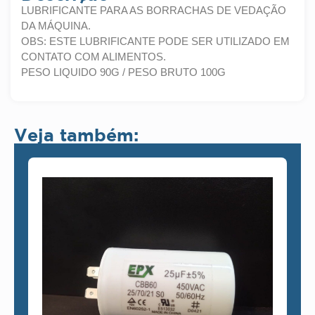
LUBRIFICANTE PARA AS BORRACHAS DE VEDAÇÃO
DA MÁQUINA.
OBS: ESTE LUBRIFICANTE PODE SER UTILIZADO EM
CONTATO COM ALIMENTOS.
PESO LIQUIDO 90G / PESO BRUTO 100G
Veja também: