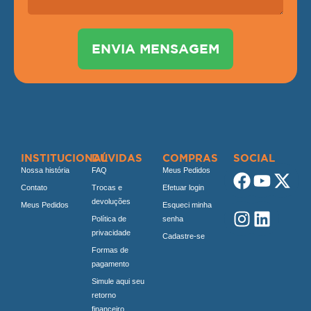
ENVIA MENSAGEM
INSTITUCIONAL
DÚVIDAS
COMPRAS
SOCIAL
Nossa história
FAQ
Meus Pedidos
Contato
Trocas e
Efetuar login
devoluções
Meus Pedidos
Esqueci minha
Política de
senha
privacidade
Cadastre-se
Formas de
pagamento
Simule aqui seu
retorno
financeiro