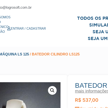
to@logrosoft.com.br
SOMOS
TODOS OS P
O
SIMULA
CNICO
ENTRAR / CADASTRAR
SEJA 
ÇÃO
SEJA UM
MÁQUINA LS 125
/ BATEDOR CILINDRO LS125
BATEDOR 
mais informaçõe
R$
537,00