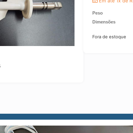
Em até 1x de
R
Peso
Dimensões
Fora de estoque
5