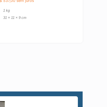
$
537,00
sem juros
1 kg
31 × 11 × 9 cm