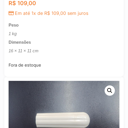
R$
109,00
Em até 1x de
R$
109,00
sem juros
Peso
1 kg
Dimensões
16 × 11 × 11 cm
Fora de estoque