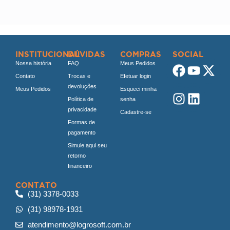
INSTITUCIONAL
DÚVIDAS
COMPRAS
SOCIAL
Nossa história
FAQ
Meus Pedidos
Contato
Trocas e
Efetuar login
devoluções
Meus Pedidos
Esqueci minha
Política de
senha
privacidade
Cadastre-se
Formas de
pagamento
Simule aqui seu
retorno
financeiro
CONTATO
(31) 3378-0033
(31) 98978-1931
atendimento@logrosoft.com.br