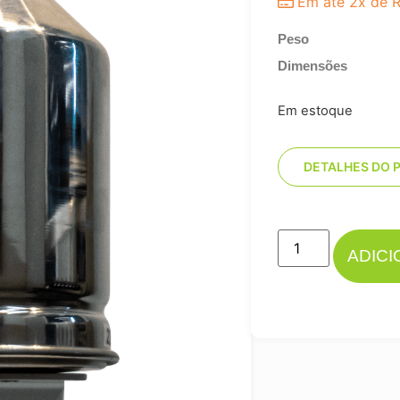
Em até 2x de
Peso
Dimensões
Em estoque
DETALHES DO 
ADIC