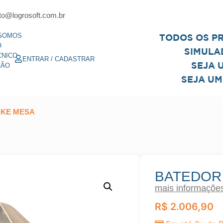
to@logrosoft.com.br
SOMOS
TODOS OS P
O
SIMULA
CNICO
ENTRAR / CADASTRAR
SEJA 
ÇÃO
SEJA UM
AKE MESA
BATEDOR
mais informaçõe
R$
2.006,90