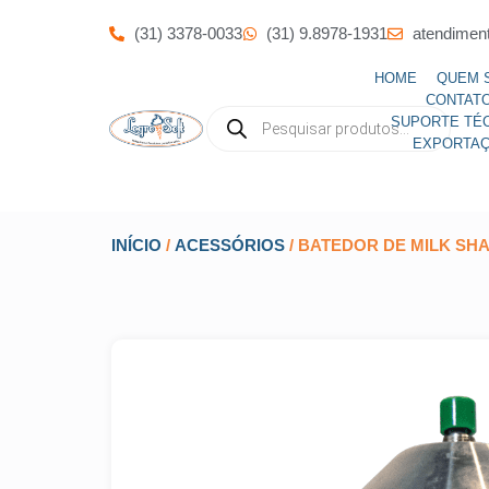
(31) 3378-0033
(31) 9.8978-1931
atendimen
HOME
QUEM 
CONTAT
SUPORTE TÉ
EXPORTA
INÍCIO
/
ACESSÓRIOS
/ BATEDOR DE MILK SH