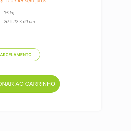
R$
1.003,45
sem juros
35 kg
20 × 22 × 60 cm
PARCELAMENTO
IONAR AO CARRINHO