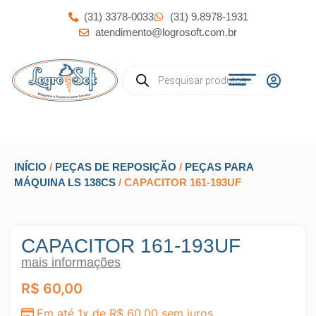
(31) 3378-0033
(31) 9.8978-1931
atendimento@logrosoft.com.br
INÍCIO
/
PEÇAS DE REPOSIÇÃO
/
PEÇAS PARA
MÁQUINA LS 138CS
/ CAPACITOR 161-193UF
CAPACITOR 161-193UF
mais informações
R$
60,00
Em até 1x de
R$
60,00
sem juros