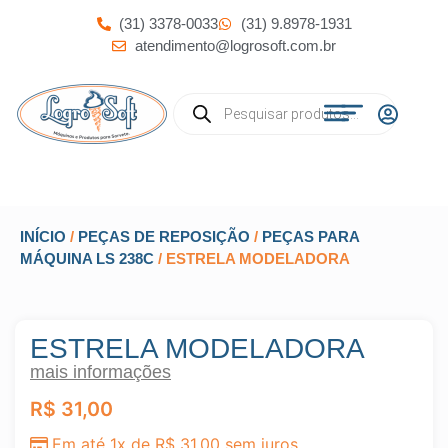
(31) 3378-0033
(31) 9.8978-1931
atendimento@logrosoft.com.br
INÍCIO
/
PEÇAS DE REPOSIÇÃO
/
PEÇAS PARA
MÁQUINA LS 238C
/ ESTRELA MODELADORA
ESTRELA MODELADORA
mais informações
R$
31,00
Em até 1x de
R$
31,00
sem juros