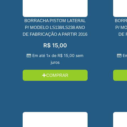
BORRACHA PISTOM LATERAL
BORR
P/ MODELO LS138/LS238 ANO
P/ M
DE FABRICAÇÃO A PARTIR 2016
DE 
R$
15,00
Em até 1x de
R$
15,00
sem
Em
juros
COMPRAR