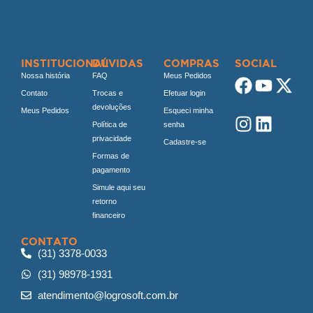
INSTITUCIONAL
DÚVIDAS
COMPRAS
SOCIAL
Nossa história
FAQ
Meus Pedidos
Contato
Trocas e
Efetuar login
devoluções
Meus Pedidos
Esqueci minha
Política de
senha
privacidade
Cadastre-se
Formas de
pagamento
Simule aqui seu
retorno
financeiro
CONTATO
(31) 3378-0033
(31) 98978-1931
atendimento@logrosoft.com.br