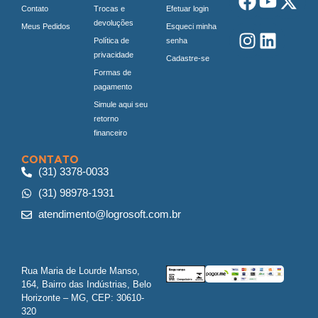
Contato
Trocas e
Efetuar login
devoluções
Meus Pedidos
Esqueci minha
Política de
senha
privacidade
Cadastre-se
Formas de
pagamento
Simule aqui seu
retorno
financeiro
CONTATO
(31) 3378-0033
(31) 98978-1931
atendimento@logrosoft.com.br
Rua Maria de Lourde Manso,
164, Bairro das Indústrias, Belo
Horizonte – MG, CEP: 30610-
320