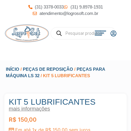
(31) 3378-0033
(31) 9.8978-1931
atendimento@logrosoft.com.br
INÍCIO
/
PEÇAS DE REPOSIÇÃO
/
PEÇAS PARA
MÁQUINA LS 32
/ KIT 5 LUBRIFICANTES
KIT 5 LUBRIFICANTES
mais informações
R$
150,00
Em até 1x de
R$
150,00
sem juros