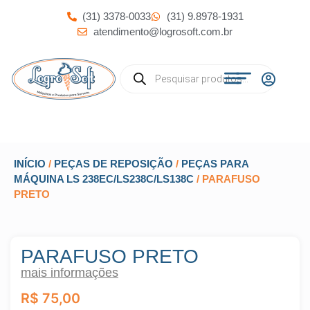
(31) 3378-0033
(31) 9.8978-1931
atendimento@logrosoft.com.br
INÍCIO
/
PEÇAS DE REPOSIÇÃO
/
PEÇAS PARA
MÁQUINA LS 238EC/LS238C/LS138C
/ PARAFUSO
PRETO
PARAFUSO PRETO
mais informações
R$
75,00